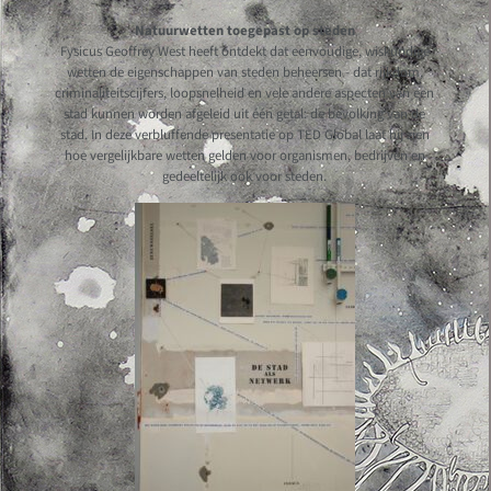
Natuurwetten toegepast op steden
Fysicus Geoffrey West heeft ontdekt dat eenvoudige, wiskundige
wetten de eigenschappen van steden beheersen - dat rijkdom,
criminaliteitscijfers, loopsnelheid en vele andere aspecten van een
stad kunnen worden afgeleid uit één getal: de bevolking van de
stad. In deze verbluffende presentatie op TED Global laat hij zien
hoe vergelijkbare wetten gelden voor organismen, bedrijven en
gedeeltelijk ook voor steden.