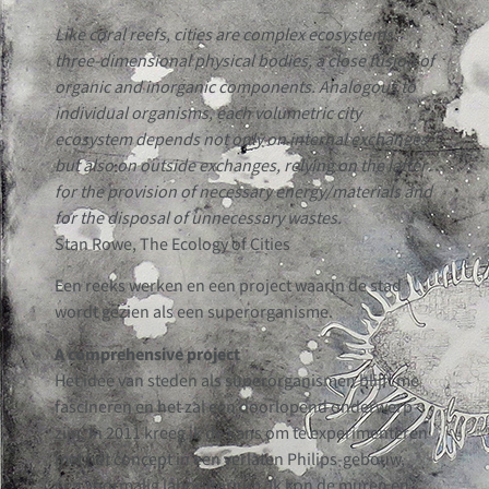
Like coral reefs, cities are complex ecosystems:
three-dimensional physical bodies, a close fusion of
organic and inorganic components. Analogous to
individual organisms, each volumetric city
ecosystem depends not only on internal exchanges
but also on outside exchanges, relying on the latter
for the provision of necessary energy/materials and
for the disposal of unnecessary wastes.
Stan Rowe, The Ecology of Cities
Een reeks werken en een project waarin de stad
wordt gezien als een superorganisme.
A comprehensive project
Het idee van steden als superorganismen blijft me
fascineren en het zal een doorlopend onderwerp
zijn. In 2011 kreeg ik de kans om te experimenteren
met het concept in een verlaten Philips-gebouw,
een voormalig laboratorium. Ik kon de muren en