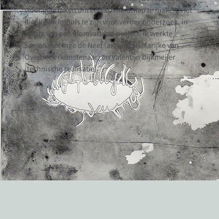
vloer gebruiken om een 3D mindmap te maken. Het
bleek een impuls te zijn voor verder onderzoek, in
plaats van een alomvattend project. Ik werkte
samen met Inge de Neef (architect), Marijke van
Overbeek (kunstenaar) en Valentijn Dijkmeijer
(technische realisatie).