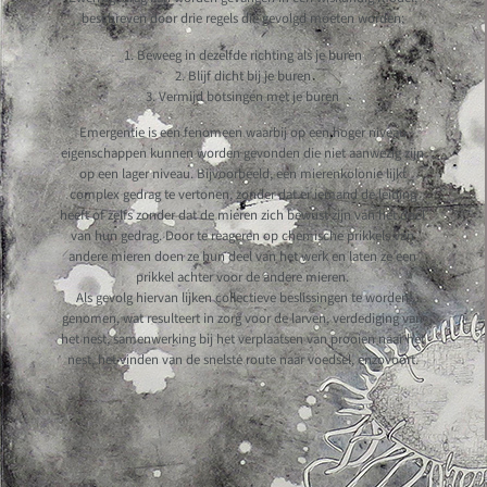
beschreven door drie regels die gevolgd moeten worden:
1. Beweeg in dezelfde richting als je buren
2. Blijf dicht bij je buren
3. Vermijd botsingen met je buren
Emergentie is een fenomeen waarbij op een hoger niveau
eigenschappen kunnen worden gevonden die niet aanwezig zijn
op een lager niveau. Bijvoorbeeld, een mierenkolonie lijkt
complex gedrag te vertonen, zonder dat er iemand de leiding
heeft of zelfs zonder dat de mieren zich bewust zijn van het doel
van hun gedrag. Door te reageren op chemische prikkels van
andere mieren doen ze hun deel van het werk en laten ze een
prikkel achter voor de andere mieren.
Als gevolg hiervan lijken collectieve beslissingen te worden
genomen, wat resulteert in zorg voor de larven, verdediging van
het nest, samenwerking bij het verplaatsen van prooien naar het
nest, het vinden van de snelste route naar voedsel, enzovoort.