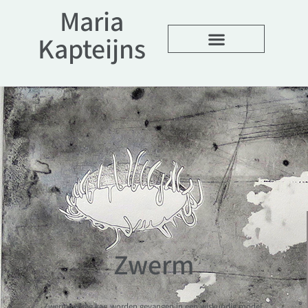
Maria
Kapteijns
Over mijn werk
Zwerm
Zwermgedrag kan worden gevangen in een wiskundig model,