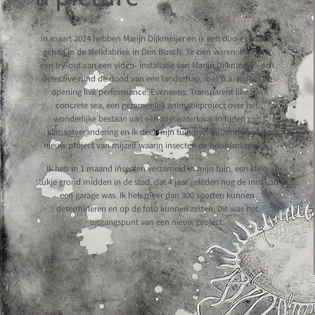
In maart 2024 hebben Marijn Dijkmeijer en ik een duo-expositie
gehad in de Melkfabriek in Den Bosch. Te zien waren: Parched,
een try-out van een video- installatie van Marijn Dijkmeijer - een
detective rond de dood van een landschap, met o.a. tijdens de
opening live performance. Eveneens: Transparent like the
concrete sea, een gezamenlijk animatieproject over het
wonderlijke bestaan van een zoetwaterkwal in tijden van
klimaatverandering en Ik deel mijn tuin met duizenden, een
nieuw project van mijzelf waarin insecten de hoofdrol spelen.
Ik heb in 1 maand insecten verzameld in mijn tuin, een klein
stukje grond midden in de stad, dat 4 jaar geleden nog de inrit van
een garage was. Ik heb meer dan 300 soorten kunnen
determineren en op de foto kunnen zetten. Dit was het
uitgangspunt van een nieuw project.