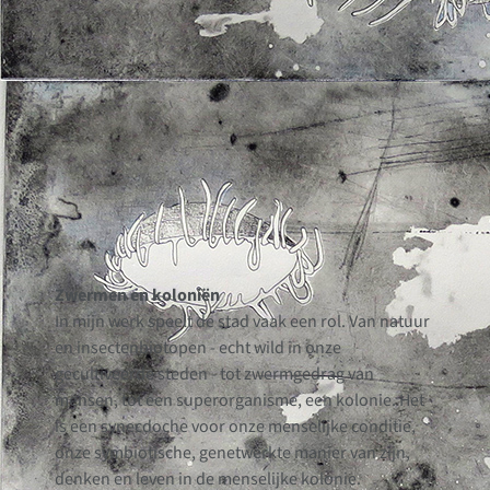
Zwermen en koloniën
In mijn werk speelt de stad vaak een rol. Van natuur
en insectenbiotopen - echt wild in onze
gecultiveerde steden - tot zwermgedrag van
mensen, tot een superorganisme, een kolonie. Het
is een synecdoche voor onze menselijke conditie,
onze symbiotische, genetwerkte manier van zijn,
denken en leven in de menselijke kolonie.