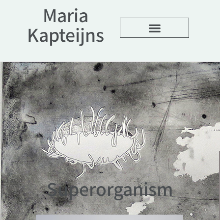
Maria
Kapteijns
Over mijn werk
Superorganism