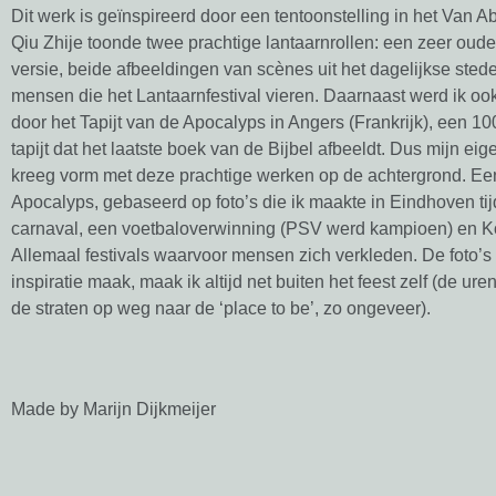
Dit werk is geïnspireerd door een tentoonstelling in het Van
Qiu Zhije toonde twee prachtige lantaarnrollen: een zeer oude
versie, beide afbeeldingen van scènes uit het dagelijkse stede
mensen die het Lantaarnfestival vieren. Daarnaast werd ik oo
door het Tapijt van de Apocalyps in Angers (Frankrijk), een 10
tapijt dat het laatste boek van de Bijbel afbeeldt. Dus mijn eigen
kreeg vorm met deze prachtige werken op de achtergrond. Een
Apocalyps, gebaseerd op foto’s die ik maakte in Eindhoven ti
carnaval, een voetbaloverwinning (PSV werd kampioen) en 
Allemaal festivals waarvoor mensen zich verkleden. De foto’s d
inspiratie maak, maak ik altijd net buiten het feest zelf (de ure
de straten op weg naar de ‘place to be’, zo ongeveer).
Made by Marijn Dijkmeijer