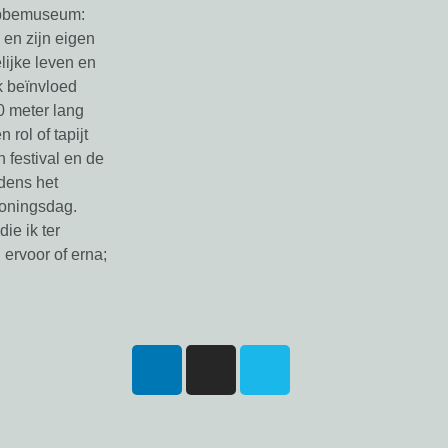
 Abbemuseum:
 en zijn eigen
lijke leven en
k beïnvloed
0 meter lang
 rol of tapijt
 festival en de
jdens het
Koningsdag.
ie ik ter
n ervoor of erna;