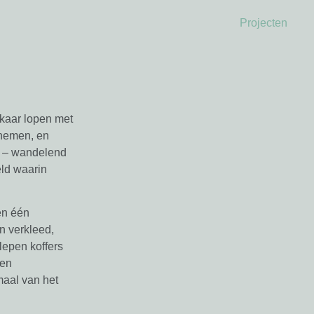
Projecten
lkaar lopen met
 nemen, en
n – wandelend
ld waarin
en één
n verkleed,
lepen koffers
een
aal van het